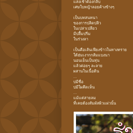
แสงเช้าต้องกลีบ
เศษใบหญ้าลอยค้างข้างๆ
เป็นบทสนทนา
ของการปลิดปลิว
ในเปล่าเปลียว
มีปลื้มปริ่ม
ในร่วงลา
เป็นคือเส้นเฟียงข้าวในทางทราย
ใต้ฮ่มเงากกส้มแบงนา
นอนเย็นเป็นหุ่น
แล้วค่อยๆ ละลาย
ผสานในเนื้อดิน
...
บ่มีชื่อ
บ่มีใผคึดเห็น
...
แม้แต่สายลม
ที่เคยต้องสัมผัสผิวแผ่วนั้น