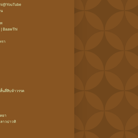
wThi@YouTube
ืน
บท
 | BaawThi
ิทรา
สั้นสี่สิบห้าวรรค
ะหยา
ลาวบ่าวทิ