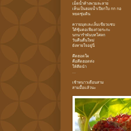
เม็ดน้ำค้างพวมละลาย
เห็นเป็นฮอยน้ำเปียกใบ กก กอ
หยดชุ่มดิน
ควายมุดเละเล็มเขียวแซบ
ใต้ซุ้มตอเฟียงก่วยระกะ
นกนารำพันบทโศลก
วันคืนตื่นใหม่
ยังหายใจอยู่นี่
คึดฮอดใผ
คือคึดฮอดท่ง
ให้คึดนำ
...
เช้าหนาวเดือนสาม
สามมื้อแล้วนะ