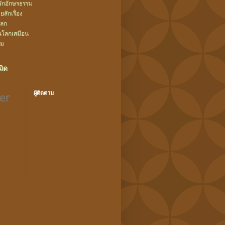
ยรักอักษรธรรม
สักเรื่อง
โลก
นโลกเสมือน
้ม
ิด
ผู้ติดตาม