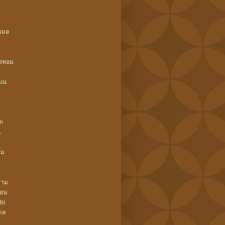
เมอ
างหอม
มน
ึก
น
้ม
ยาม
ลอน
hi
าล