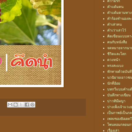
ความรัก
คำแต้มฅน
คำแต้มตามทาง
คำร้องทำนองละ
คำเล่าฅน
คำเว่าเล่าไว้
คิดเขียนแบบท
ฅนกับหนังสือ
จดหมายจากนา
ชีวิตและโลก
ดวงหน้า
ทรงสะแบง
ทักทายด้วยบันท
นวนิยายเยาวช
นักที่ฮ้อย
บทกวีแบบคำแต
บันทึกทางเขียน
บ่าวทิมีผญา
:
ปางเพ็งเจ้าแวะ
เป็นกาพย์เป็นก
เพลงของBaawT
โพนหอมกลอนก
เรื่องเล่า