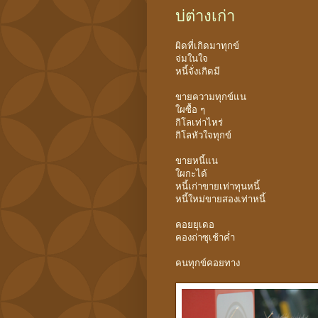
บ่ต่างเก่า
ผิดที่เกิดมาทุกข์
จ่มในใจ
หนี้จั่งเกิดมี
ขายความทุกข์แน
ใผซื้อ ๆ
กิโลเท่าไหร่
กิโลหัวใจทุกข์
ขายหนี้แน
ใผกะได้
หนี้เก่าขายเท่าทุนหนี้
หนี้ใหม่ขายสองเท่าหนี้
คอยยุเดอ
คองถ่าซุเช้าค่ำ
คนทุกข์คอยทาง