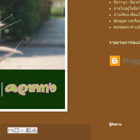
อันวาบูร : นิยา
อาจไปอยู่ในนิยาย
อ่านเลียน เขียน
Blogger บทเรีย
kamtaem คำแต
รายงานการละเม
ผู้ติดตาม
: