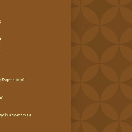
)
)
)
)
 ธีรยุทธ บุษบงค์
อม"
มชุดใหม่ ของทางหอม