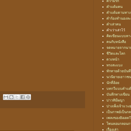
ความรัก
คำแต้มฅน
คำแต้มตามทาง
คำร้องทำนองละ
คำเล่าฅน
คำเว่าเล่าไว้
คิดเขียนแบบท
ฅนกับหนังสือ
จดหมายจากนา
ชีวิตและโลก
ดวงหน้า
ทรงสะแบง
ทักทายด้วยบันท
นวนิยายเยาวช
นักที่ฮ้อย
บทกวีแบบคำแต
บันทึกทางเขียน
บ่าวทิมีผญา
ปางเพ็งเจ้าแวะ
เป็นกาพย์เป็นก
เพลงของBaawT
โพนหอมกลอนก
เรื่องเล่า