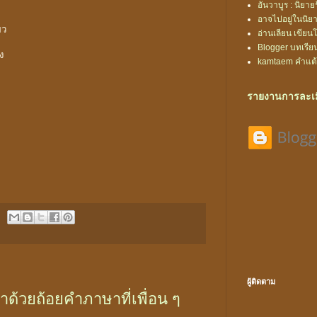
อันวาบูร : นิยา
อาจไปอยู่ในนิยาย
ยว
อ่านเลียน เขียน
Blogger บทเรีย
ง
kamtaem คำแต
รายงานการละเม
ผู้ติดตาม
้ว่าด้วยถ้อยคำภาษาที่เพื่อน ๆ