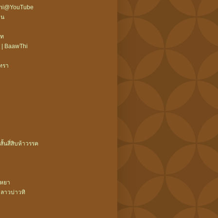
wThi@YouTube
ืน
บท
 | BaawThi
ิทรา
สั้นสี่สิบห้าวรรค
ะหยา
ลาวบ่าวทิ