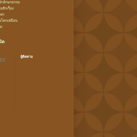
ยรักอักษรธรรม
สักเรื่อง
โลก
นโลกเสมือน
้ม
ิด
ผู้ติดตาม