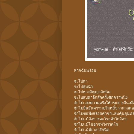
หากฉันพร้อม
จะไปหา
จะไปสู้หน้า
จะไปทวงสัญญาสักนิด
จะไปสบตาอีกสักครั้งสักคราหนึ่ง
จักไปแจงความจริงให้กระจ่างคืนเด
จักไปยืนยันความบริสุทธิ์ขาวนวล
จักไปขอฟังสร้อยคำจาแสนคุ้นอุ่นท
จักไปแม้สังขารจะโรยล้าใกล้ลา
จักไปแม้ไม่อาจหวังวาดใด
จักไปแม้มีเวลาสักนิด