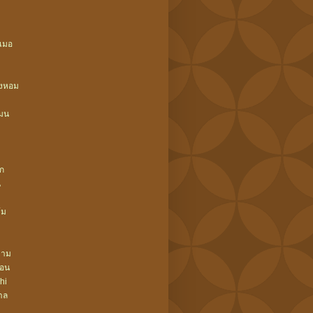
เมอ
างหอม
มน
ึก
น
้ม
ยาม
ลอน
hi
าล