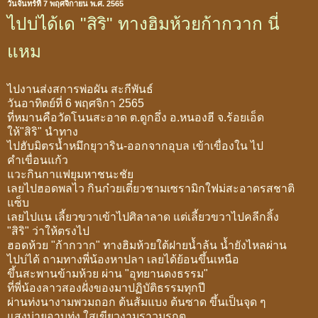
วันจันทร์ที่ 7 พฤศจิกายน พ.ศ. 2565
ไปบ่ได้เด "สิริ" ทางฮิมห้วยก้ากวาก นี่
แหม
ไปงานส่งสการพ่อผัน สะกีพันธ์
วันอาทิตย์ที่ 6 พฤศจิกา 2565
ที่หมานคือวัดโนนสะอาด ต.ดูกอึ่ง อ.หนองฮี จ.ร้อยเอ็ด
ให้"สิริ" นำทาง
ไปฮับมิตรน้ำหมึกยุวาริน-ออกจากอุบล เข้าเขื่องใน ไป
คำเขื่อนแก้ว
แวะกินกาแฟยุมหาชนะชัย
เลยไปฮอดพลไว กินก๋วยเตี๋ยวชามเซรามิกใฟม่สะอาดรสชาติ
แซ็บ
เลยไปแน เลี้ยวขวาเข้าไปศิลาลาด แต่เลี้ยวขวาไปคลีกลิ้ง
"สิริ" ว่าให้ตรงไป
ฮอดห้วย "ก้ากวาก" ทางฮิมห้วยใต้ฝายน้ำล้น น้ำยังไหลผ่าน
ไปบ่ได้ ถามทางพี่น้องหาปลา เลยได้ย้อนขึ้นเหนือ
ขึ้นสะพานข้ามห้วย ผ่าน "อุทยานดงธรรม"
ที่พี่น้องลาวสองฝั่งของมาปฏิบัติธรรมทุกปี
ผ่านท่งนางามพวมถอก ต้นส้มแบง ต้นซาด ขึ้นเป็นจุด ๆ
แสงบ่ายอาบท่ง ใสเขียวงามราวมรกต...