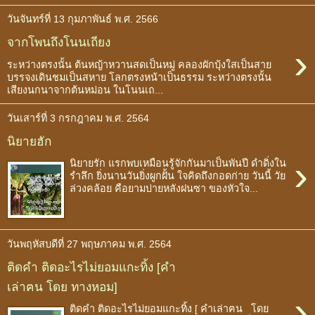
วันจันทร์ที่ 13 กุมภาพันธ์ พ.ศ. 2566
จากโพนถึงโนนเถียง
›
ระหว่างตรงนั้น ต้นหญ้าหวานสดเป็นหมู่ คลองผักบุ้งใสเป็นสาย
บรรจงเดินชมเป็นสหาย โลกตรงหน้าเป็นธรรม ระหว่างตรงนั้น
เสียงนกนาจากต้นหม่อน ในโนนเถ...
วันเสาร์ที่ 3 กรกฎาคม พ.ศ. 2564
นิยายฮัก
›
นิยายรัก แรกพบเหมือนรู้จักกันมาเป็นพันปี ดำดิ่งใน
รำลึก ยิ่งนานวันยิ่งผูกฝั้น ใจคิดถึงกอดก่าย วันนี้ วัย
ล่วงคล้อย คือยามบ่ายหลังฝนซา ของหัวใจ...
วันพฤหัสบดีที่ 27 พฤษภาคม พ.ศ. 2564
ติดคำ ติดอะไรไม่ยอมแกะทิ้ง [คำ
เล่าฅน โดย ทางหอม]
›
ติดคำ ติดอะไรไม่ยอมแกะทิ้ง [ คำเล่าฅน โดย