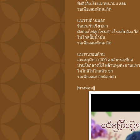
พิงอิงกิ่งเล็บแมวหนามแหลม
รอเพียงลมพัดสะกิด
แนวรบด้านนอก
ร้อนระรัวเริงเปลว
ดังกองไฟลุกโชนข้างโรงเก็บถังแก๊ส
ไม่ไกลปั๊มน้ำมัน
รอเพียงลมพัดสะกิด
แนวรบรอบด้าน
อุณหภูมิกว่า 100 องศาเซลเซียส
ปานใจกลางบั้งไฟล้านพุ่งทะยานแหว
ไม่ใกล้ไม่ไกลหัวเข่า
รอเพียงลมปากด้อยค่า
|ทางหอม||