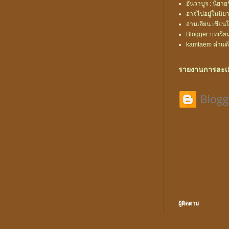
อันวาบูร : นิยา
อาจไปอยู่ในนิยาย
อ่านเลียน เขียน
Blogger บทเรีย
kamtaem คำแต
รายงานการละเม
ผู้ติดตาม