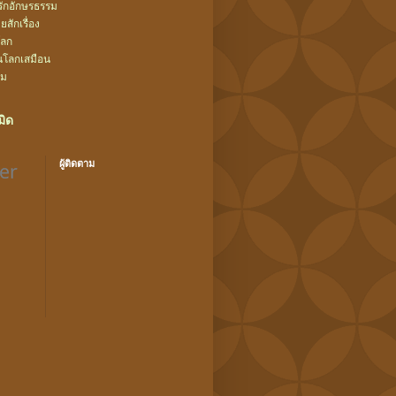
ยรักอักษรธรรม
สักเรื่อง
โลก
นโลกเสมือน
้ม
ิด
ผู้ติดตาม