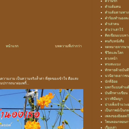
ความรัก
คำแต้มฅน
คำแต้มตามทาง
คำร้องทำนองละ
คำเล่าฅน
คำเว่าเล่าไว้
คิดเขียนแบบท
ฅนกับหนังสือ
หน้าแรก
บทความที่เก่ากว่า
จดหมายจากนา
ชีวิตและโลก
ดวงหน้า
ทรงสะแบง
ทักทายด้วยบันท
นวนิยายเยาวช
ห็นความงาม เป็นความจริงล้ำค่า ที่สุดของเข้าใจ คือแสง
นักที่ฮ้อย
ปรารถนาผ่องพริ้...
บทกวีแบบคำแต
บันทึกทางเขียน
บ่าวทิมีผญา
ปางเพ็งเจ้าแวะ
เป็นกาพย์เป็นก
เพลงของBaawT
โพนหอมกลอนก
เรื่องเล่า