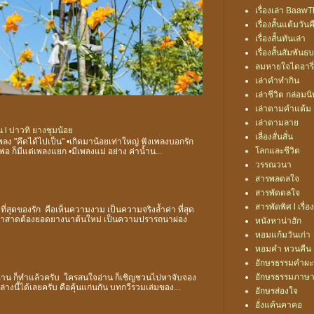
เรื่องเล่า Baa
เรื่องสั้นแต้มวันค
เรื่องสั้นทันเล่า
เรื่องสั้นสัมพันธ
ลมหายใจไดอารี่
เล่าคำทำกิน
เล่าชีวิต กล่อมน
เล่าตามคำแต้ม
เล่าตามลาย
 l บ่าวทิ ยางชุมน้อย
เลื่องสั่นสั่น
ลง "คึดได้ไปเป็น" •เกิดมาน้อยเท่าใหญ่ ฟังเพลงบอกรัก
โลกและชีวิต
อ ก็มีแต่เพลงแยก •มีเพลงแม่ อย่าง ค่าน้ำน...
วรรณวนา
สารพลดลใจ
สารพัดดลใจ
สารพัดพิศ l เรื่อง
 ที่สุดของรัก คือเห็นความงาม เป็นความจริงล้ำค่า ที่สุด
ช้าสาดต้องยอดยางนาต้นใหม่ เป็นความปรารถนาผ่อง
หนังหาน่าฮัก
หอมแก้มวันเก่า
หอมคำ หวนคืน
อักษรธรรมคำผ
อักษรธรรมภาษา
ะอ่าน ก็ทำแล้วครับ ใครสนใจอ่าน ก็เชิญชวนไปหาจับจอง
นล่างนี้ได้เลยครับ คือคุ้นแก่นกัน บทกวีรวมเล่มของ...
อักษรส่องใจ
อั่งแค้นคาคอ