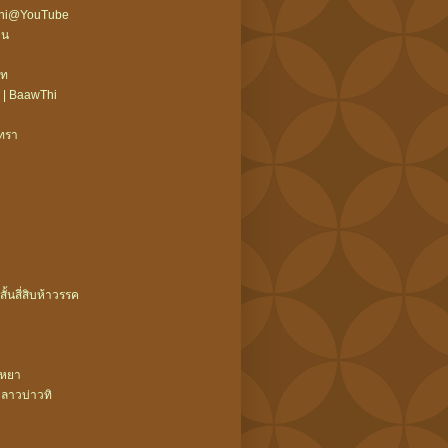
wThi@YouTube
ืน
บท
 | BaawThi
ิทรา
สั้นสี่สิบห้าวรรค
ะหยา
ลาวบ่าวทิ