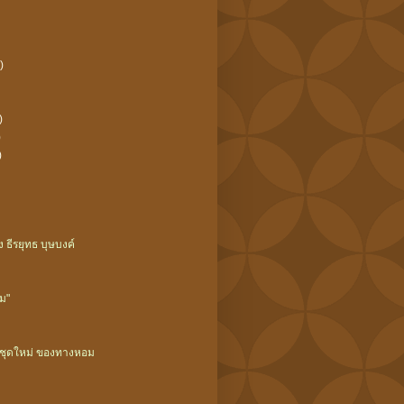
)
)
)
)
 ธีรยุทธ บุษบงค์
อม"
มชุดใหม่ ของทางหอม