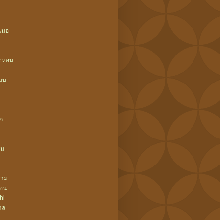
เมอ
างหอม
มน
ึก
น
้ม
ยาม
ลอน
hi
าล